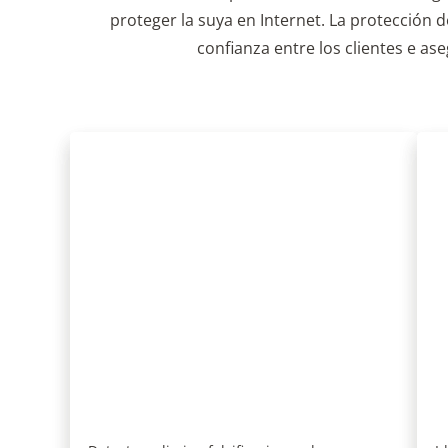
Herramientas contra la
P
falsificación
p
Detecte y elimine falsificaciones de
I
sitios web, contenido falso en línea y
p
más.
In