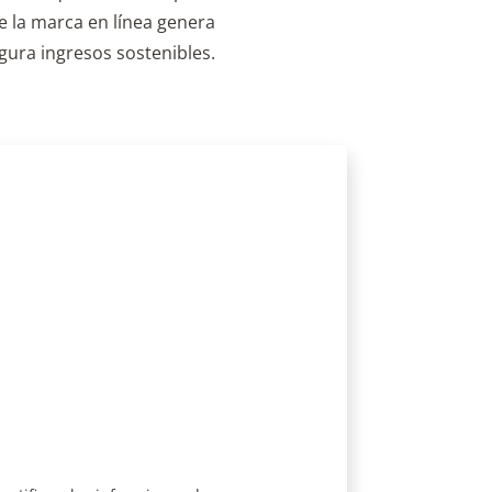
rotección de marcas y
ropiedad intelectual
dentifique las infracciones de su
ropiedad intelectual a través de
ternet.