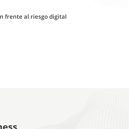
ness
ndas web para
refuerza su marca.