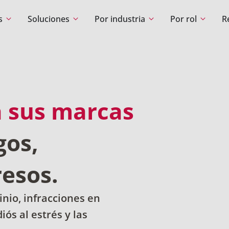
s
Soluciones
Por industria
Por rol
R
a sus marcas
gos,
resos.
nio, infracciones en
iós al estrés y las