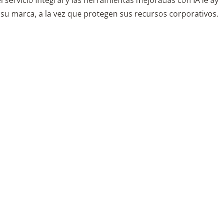
el servicio integral y las herramientas mejoradas con IA le 
su marca, a la vez que protegen sus recursos corporativos.
Gestión de dominios corporativos
Protecció