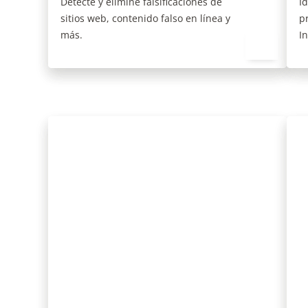
R
Cumplimiento de socios
C
Gestione las redes de distribución
fa
para mantener el cumplimiento legal