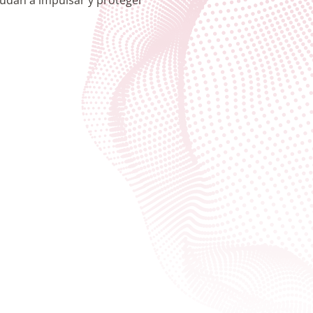
ayudan a impulsar y proteger
n frente al riesgo digital